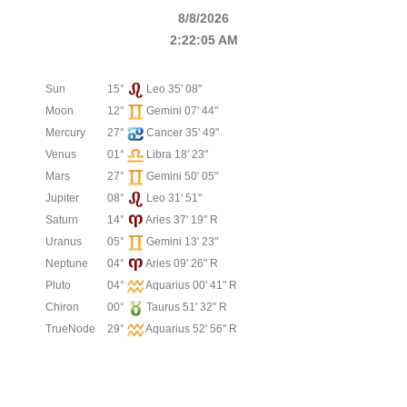
8/8/2026
2:22:05 AM
Sun
15°
Leo 35' 08"
Moon
12°
Gemini 07' 44"
Mercury
27°
Cancer 35' 49"
Venus
01°
Libra 18' 23"
Mars
27°
Gemini 50' 05"
Jupiter
08°
Leo 31' 51"
Saturn
14°
Aries 37' 19" R
Uranus
05°
Gemini 13' 23"
Neptune
04°
Aries 09' 26" R
Pluto
04°
Aquarius 00' 41" R
Chiron
00°
Taurus 51' 32" R
TrueNode
29°
Aquarius 52' 56" R