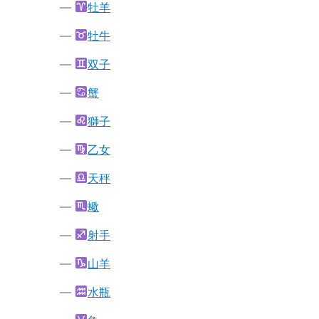
牡羊
牡牛
双子
蟹
獅子
乙女
天秤
蠍
射手
山羊
水瓶