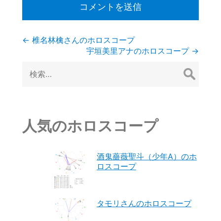
投
←
椎名林檎さんのホロスコープ
宇垣美里アナのホロスコープ
→
稿
検
索:
ナ
ビ
ゲ
人気のホロスコープ
ー
酒鬼薔薇聖斗（少年A）のホ
シ
ロスコープ
ョ
ン
タモリさんのホロスコープ