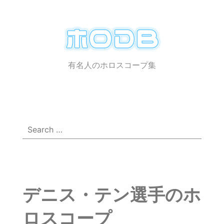
ホ
ロ
有名人のホロスコープ集
メ
☰
DB
ニ
ュ
ー
Search
for:
デニス・テン選手のホ
ロスコープ