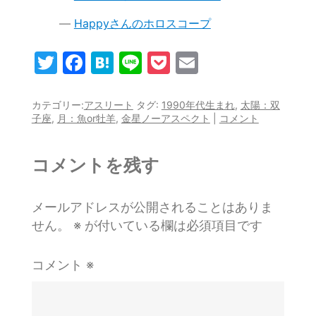
Happyさんのホロスコープ
T
F
H
Li
P
E
w
a
at
n
o
m
itt
c
e
e
c
ai
カテゴリー:
アスリート
タグ:
1990年代生まれ
,
太陽：双
子座
,
月：魚or牡羊
,
金星ノーアスペクト
|
コメント
er
e
n
k
l
b
a
et
コメントを残す
o
o
メールアドレスが公開されることはありま
k
せん。
※
が付いている欄は必須項目です
コメント
※