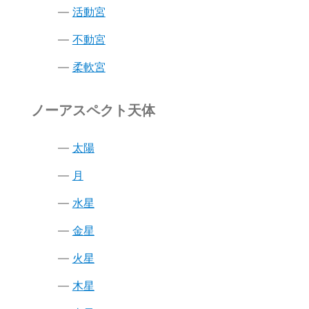
活動宮
不動宮
柔軟宮
ノーアスペクト天体
太陽
月
水星
金星
火星
木星