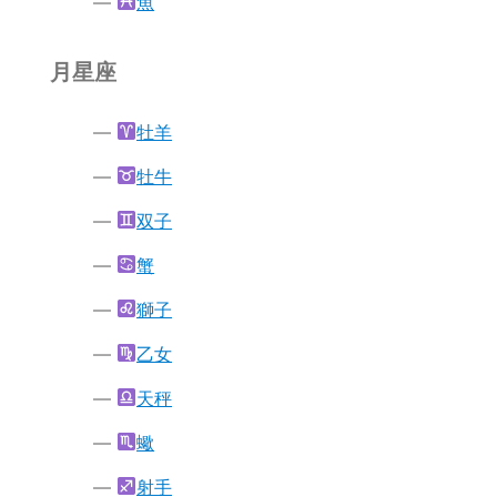
魚
月星座
牡羊
牡牛
双子
蟹
獅子
乙女
天秤
蠍
射手