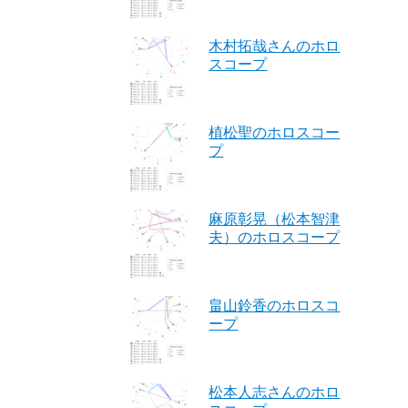
木村拓哉さんのホロ
スコープ
植松聖のホロスコー
プ
麻原彰晃（松本智津
夫）のホロスコープ
畠山鈴香のホロスコ
ープ
」
松本人志さんのホロ