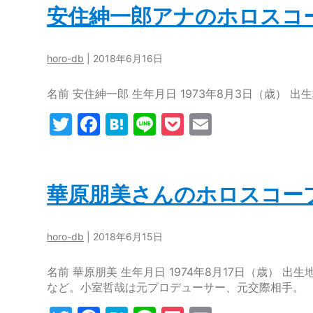
er
e
n
k
l
安住紳一郎アナのホロスコ
b
a
et
o
horo-db
|
2018年6月16日
o
名前 安住紳一郎 生年月日 1973年8月3日（歳） 出生
k
T
F
H
Li
P
E
w
a
at
n
o
m
itt
c
e
e
c
ai
er
e
n
k
l
華原朋美さんのホロスコー
b
a
et
o
horo-db
|
2018年6月15日
o
名前 華原朋美 生年月日 1974年8月17日（歳） 出生地 
k
など。小室哲哉は元プロデューサー、元交際相手。