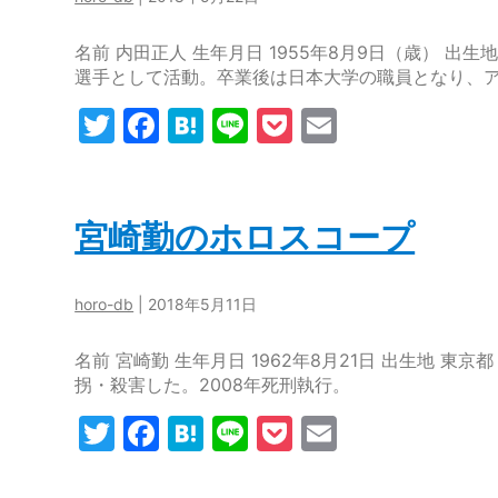
o
名前 内田正人 生年月日 1955年8月9日（歳） 
k
選手として活動。卒業後は日本大学の職員となり、
T
F
H
Li
P
E
w
a
at
n
o
m
itt
c
e
e
c
ai
er
e
n
k
l
宮崎勤のホロスコープ
b
a
et
o
horo-db
|
2018年5月11日
o
名前 宮崎勤 生年月日 1962年8月21日 出生地 東京
k
拐・殺害した。2008年死刑執行。
T
F
H
Li
P
E
w
a
at
n
o
m