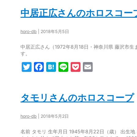
itt
c
e
e
c
ai
er
e
n
k
l
中居正広さんのホロスコー
b
a
et
o
horo-db
|
2018年5月5日
o
中居正広さん（1972年8月18日・神奈川県 藤沢
k
す。
T
F
H
Li
P
E
w
a
at
n
o
m
itt
c
e
e
c
ai
er
e
n
k
l
タモリさんのホロスコープ
b
a
et
o
horo-db
|
2018年5月2日
o
名前 タモリ 生年月日 1945年8月22日（歳） 出
k