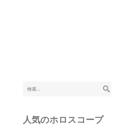
Search
スペクトの記号
有名人のホロスコープ
for:
検
索:
人気のホロスコープ