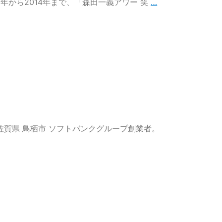
タ
2年から2014年まで、「森田一義アワー 笑
…
モ
リ
さ
ん
の
ホ
ロ
ス
コ
ー
プ
地 佐賀県 鳥栖市 ソフトバンクグループ創業者。