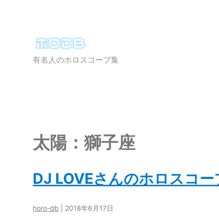
ホ
お問い合わせ
プラ
有名人のホロスコープ集
ロ
DB
太陽：獅子座
DJ LOVEさんのホロスコー
horo-db
|
2018年6月17日