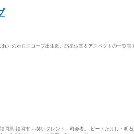
プ
市生まれ）のホロスコープ出生図、惑星位置＆アスペクトの一覧表
生地 福岡県 福岡市 お笑いタレント、司会者。 ビートたけし・明