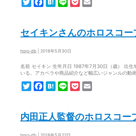
T
F
H
Li
P
E
w
a
at
n
o
m
itt
c
e
e
c
ai
er
e
n
k
l
セイキンさんのホロスコー
b
a
et
o
horo-db
|
2018年5月30日
o
名前 セイキン 生年月日 1987年7月30日（歳） 出生地
k
いる。アカペラや商品紹介など幅広いジャンルの動
T
F
H
Li
P
E
w
a
at
n
o
m
itt
c
e
e
c
ai
er
e
n
k
l
内田正人監督のホロスコー
b
a
et
o
horo-db
|
2018年5月22日