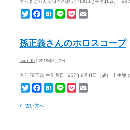
さんまと並んで日本のお笑いBIG3と称される。 198
T
F
H
Li
P
E
w
a
at
n
o
m
itt
c
e
e
c
ai
er
e
n
k
l
孫正義さんのホロスコープ
b
a
et
o
horo-db
|
2018年5月2日
o
名前 孫正義 生年月日 1957年8月11日（歳） 出生
k
T
F
H
Li
P
E
w
a
at
n
o
m
itt
c
e
e
c
ai
投
←
古い方へ
er
e
n
k
l
稿
b
a
et