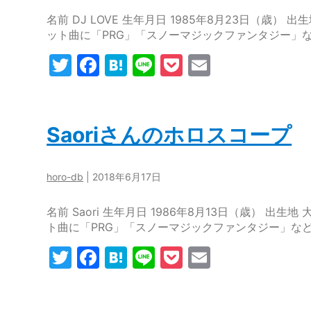
名前 DJ LOVE 生年月日 1985年8月23日（歳） 出
ット曲に「PRG」「スノーマジックファンタジー」
T
F
H
Li
P
E
w
a
at
n
o
m
itt
c
e
e
c
ai
er
e
n
k
l
Saoriさんのホロスコープ
b
a
et
o
horo-db
|
2018年6月17日
o
名前 Saori 生年月日 1986年8月13日（歳） 出生地
k
ト曲に「PRG」「スノーマジックファンタジー」な
T
F
H
Li
P
E
w
a
at
n
o
m
itt
c
e
e
c
ai