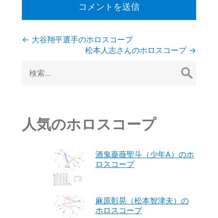
投
←
大谷翔平選手のホロスコープ
松本人志さんのホロスコープ
→
稿
検
索:
ナ
ビ
ゲ
人気のホロスコープ
ー
酒鬼薔薇聖斗（少年A）のホ
シ
ロスコープ
ョ
ン
麻原彰晃（松本智津夫）の
ホロスコープ