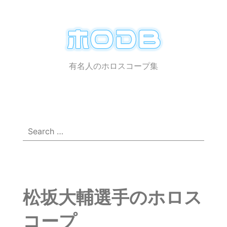
ホ
ロ
有名人のホロスコープ集
メ
☰
DB
ニ
ュ
ー
Search
for:
松坂大輔選手のホロス
コープ