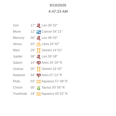
8/10/2026
4:47:23 AM
Sun
17°
Leo 36' 02"
Moon
12°
Cancer 54' 21"
Mercury
00°
Leo 49' 03"
Venus
03°
Libra 24' 02"
Mars
29°
Gemini 14' 01"
Jupiter
08°
Leo 59' 38"
Saturn
14°
Aries 34' 29" R
Uranus
05°
Gemini 16' 45"
Neptune
04°
Aries 07' 22" R
Pluto
03°
Aquarius 57' 49" R
Chiron
00°
Taurus 50' 56" R
TrueNode
29°
Aquarius 49' 52" R