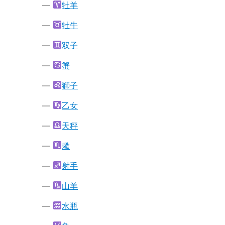
牡羊
牡牛
双子
蟹
獅子
乙女
天秤
蠍
射手
山羊
水瓶