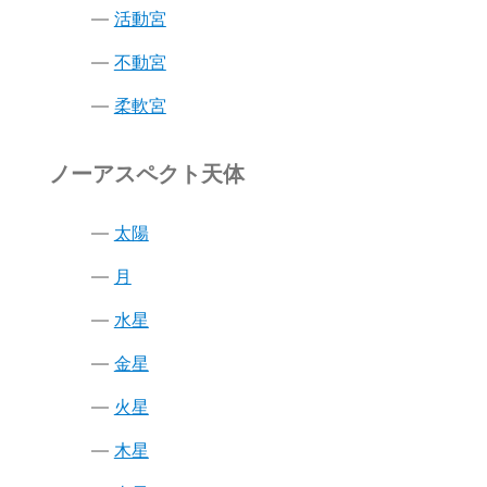
活動宮
不動宮
柔軟宮
ノーアスペクト天体
太陽
月
水星
金星
火星
木星