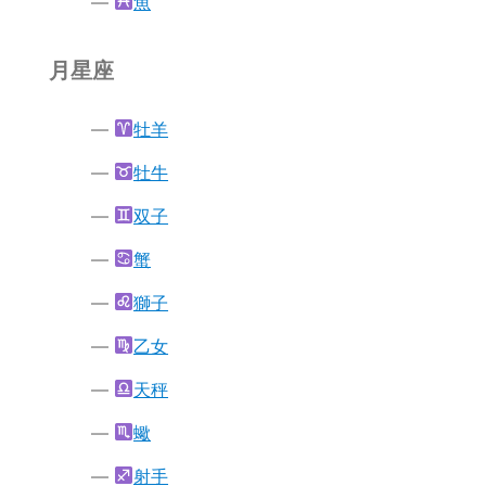
魚
月星座
牡羊
牡牛
双子
蟹
獅子
乙女
天秤
蠍
射手