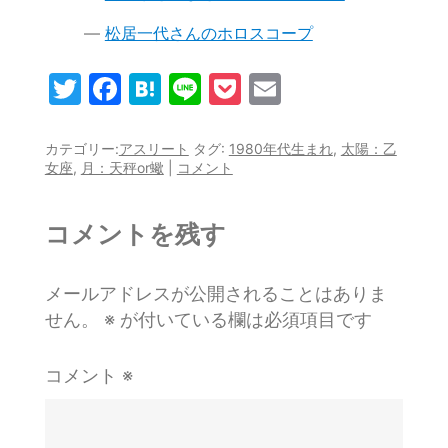
松居一代さんのホロスコープ
T
F
H
Li
P
E
w
a
at
n
o
m
itt
c
e
e
c
ai
カテゴリー:
アスリート
タグ:
1980年代生まれ
,
太陽：乙
女座
,
月：天秤or蠍
|
コメント
er
e
n
k
l
b
a
et
コメントを残す
o
o
メールアドレスが公開されることはありま
k
せん。
※
が付いている欄は必須項目です
コメント
※