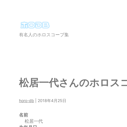
ホ
お問い合わせ
プラ
有名人のホロスコープ集
ロ
DB
松居一代さんのホロス
horo-db
|
2018年4月25日
名前
松居一代