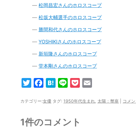
松岡昌宏さんのホロスコープ
松坂大輔選手のホロスコープ
勝間和代さんのホロスコープ
YOSHIKIさんのホロスコープ
新垣隆さんのホロスコープ
堂本剛さんのホロスコープ
T
F
H
Li
P
E
w
a
at
n
o
m
itt
c
e
e
c
ai
カテゴリー:
女優
タグ:
1950年代生まれ
,
太陽：蟹座
|
コメン
er
e
n
k
l
b
a
et
1件のコメント
o