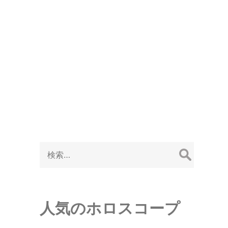
Search
スペクトの記号
有名人のホロスコープ
for:
検
索:
人気のホロスコープ