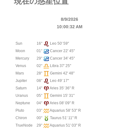
現在の惑星位置
8/9/2026
10:00:32 AM
Sun
16°
Leo 50' 59"
Moon
01°
Cancer 22' 45"
Mercury
29°
Cancer 34' 45"
Venus
02°
Libra 37' 25"
Mars
28°
Gemini 42' 48"
Jupiter
08°
Leo 49' 17"
Saturn
14°
Aries 35' 36" R
Uranus
05°
Gemini 15' 31"
Neptune
04°
Aries 08' 09" R
Pluto
03°
Aquarius 58' 53" R
Chiron
00°
Taurus 51' 11" R
TrueNode
29°
Aquarius 51' 03" R