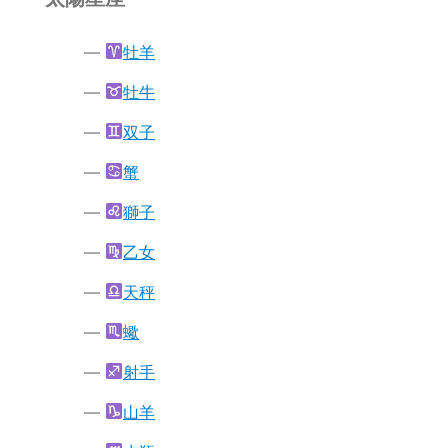
牡羊
牡牛
双子
蟹
獅子
乙女
天秤
蠍
射手
山羊