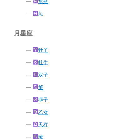
水瓶
魚
月星座
牡羊
牡牛
双子
蟹
獅子
乙女
天秤
蠍