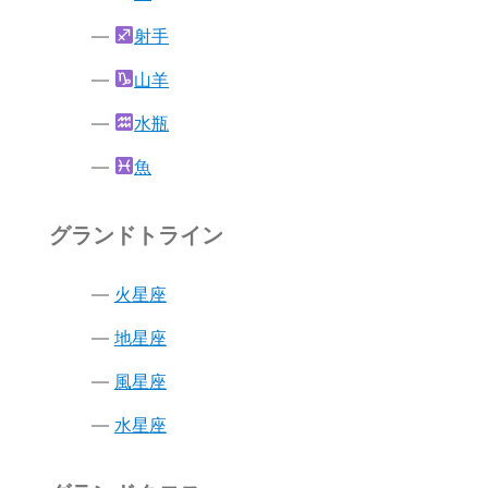
射手
山羊
水瓶
魚
グランドトライン
火星座
地星座
風星座
水星座