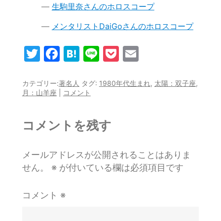
生駒里奈さんのホロスコープ
メンタリストDaiGoさんのホロスコープ
T
F
H
Li
P
E
w
a
at
n
o
m
itt
c
e
e
c
ai
カテゴリー:
著名人
タグ:
1980年代生まれ
,
太陽：双子座
,
月：山羊座
|
コメント
er
e
n
k
l
b
a
et
コメントを残す
o
o
メールアドレスが公開されることはありま
k
せん。
※
が付いている欄は必須項目です
コメント
※