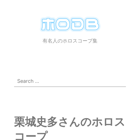
ホ
ロ
有名人のホロスコープ集
メ
☰
DB
ニ
ュ
ー
Search
for:
栗城史多さんのホロス
コープ