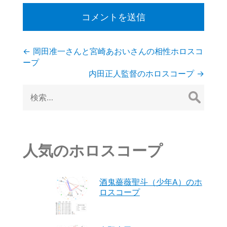
投
←
岡田准一さんと宮崎あおいさんの相性ホロスコ
ープ
稿
内田正人監督のホロスコープ
→
検
ナ
索:
ビ
ゲ
人気のホロスコープ
ー
シ
酒鬼薔薇聖斗（少年A）のホ
ロスコープ
ョ
ン