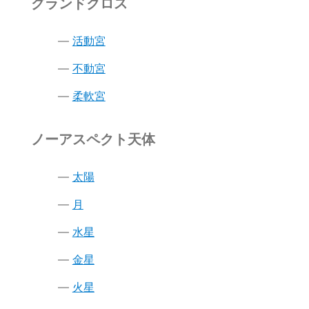
グランドクロス
活動宮
不動宮
柔軟宮
ノーアスペクト天体
太陽
月
水星
金星
火星