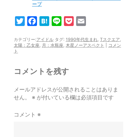
ープ
T
F
H
Li
P
E
w
a
at
n
o
m
itt
c
e
e
c
ai
カテゴリー:
アイドル
タグ:
1990年代生まれ
,
Tスクエア
,
太陽：乙女座
,
月：水瓶座
,
木星ノーアスペクト
|
コメン
er
e
n
k
l
ト
b
a
et
o
コメントを残す
o
k
メールアドレスが公開されることはありま
せん。
※
が付いている欄は必須項目です
コメント
※