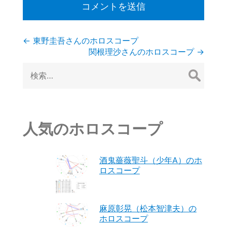
投
←
東野圭吾さんのホロスコープ
関根理沙さんのホロスコープ
→
稿
検
索:
ナ
ビ
ゲ
人気のホロスコープ
ー
酒鬼薔薇聖斗（少年A）のホ
シ
ロスコープ
ョ
ン
麻原彰晃（松本智津夫）の
ホロスコープ