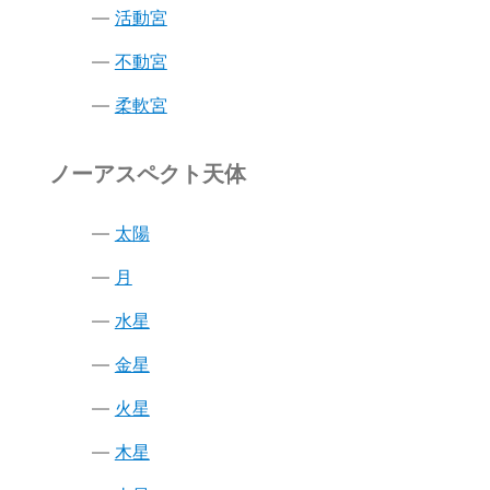
活動宮
不動宮
柔軟宮
ノーアスペクト天体
太陽
月
水星
金星
火星
木星