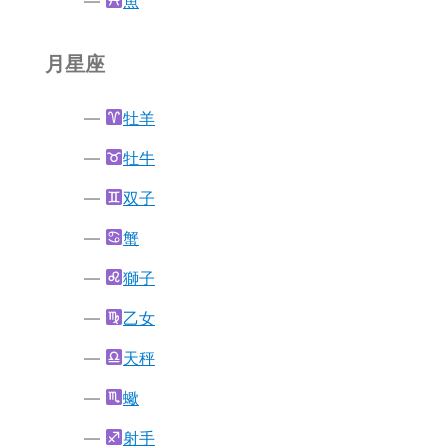
魚
月星座
牡羊
牡牛
双子
蟹
獅子
乙女
天秤
蠍
射手