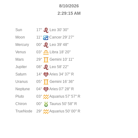
8/10/2026
2:29:15 AM
Sun
17°
Leo 30' 30"
Moon
11°
Cancer 29' 27"
Mercury
00°
Leo 39' 48"
Venus
03°
Libra 18' 20"
Mars
29°
Gemini 10' 11"
Jupiter
08°
Leo 58' 22"
Saturn
14°
Aries 34' 37" R
Uranus
05°
Gemini 16' 36"
Neptune
04°
Aries 07' 28" R
Pluto
03°
Aquarius 57' 57" R
Chiron
00°
Taurus 50' 58" R
TrueNode
29°
Aquarius 50' 00" R