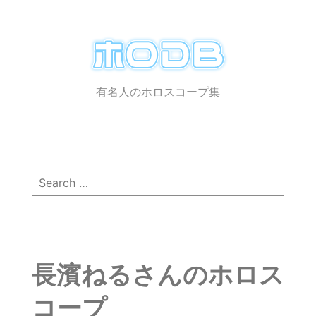
ホ
ロ
有名人のホロスコープ集
メ
☰
DB
ニ
ュ
ー
Search
for:
長濱ねるさんのホロス
コープ