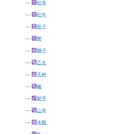
牡羊
牡牛
双子
蟹
獅子
乙女
天秤
蠍
射手
山羊
水瓶