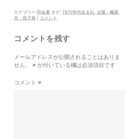
w
a
at
n
o
m
itt
c
e
e
c
ai
カテゴリー:
司会者
タグ:
1970年代生まれ
,
太陽：蠍座
,
月：双子座
|
コメント
er
e
n
k
l
b
a
et
コメントを残す
o
o
メールアドレスが公開されることはありま
k
せん。
※
が付いている欄は必須項目です
コメント
※