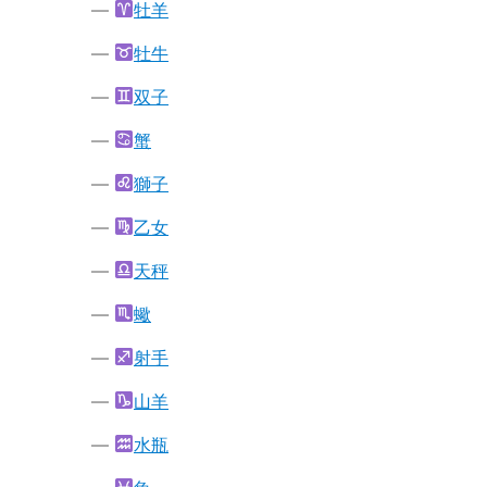
牡羊
牡牛
双子
蟹
獅子
乙女
天秤
蠍
射手
山羊
水瓶