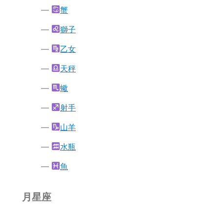
蟹
獅子
乙女
天秤
蠍
射手
山羊
水瓶
魚
月星座