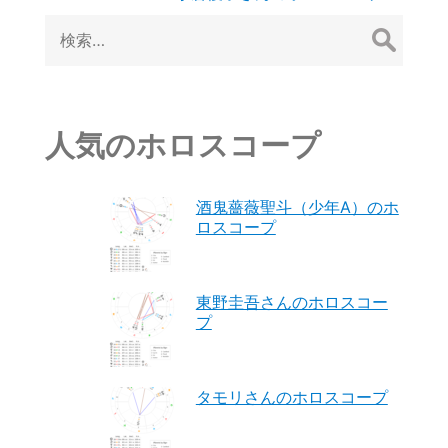
稿
検
索:
ナ
ビ
ゲ
人気のホロスコープ
ー
酒鬼薔薇聖斗（少年A）のホ
シ
ロスコープ
ョ
ン
東野圭吾さんのホロスコー
プ
タモリさんのホロスコープ