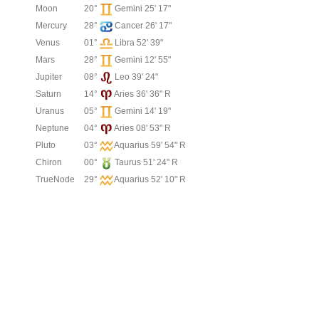
Moon
20°
Gemini 25' 17"
Mercury
28°
Cancer 26' 17"
Venus
01°
Libra 52' 39"
Mars
28°
Gemini 12' 55"
Jupiter
08°
Leo 39' 24"
Saturn
14°
Aries 36' 36" R
Uranus
05°
Gemini 14' 19"
Neptune
04°
Aries 08' 53" R
Pluto
03°
Aquarius 59' 54" R
Chiron
00°
Taurus 51' 24" R
TrueNode
29°
Aquarius 52' 10" R