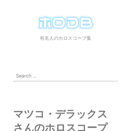
ホ
ロ
有名人のホロスコープ集
メ
☰
DB
ニ
ュ
ー
Search
for:
マツコ・デラックス
さんのホロスコープ